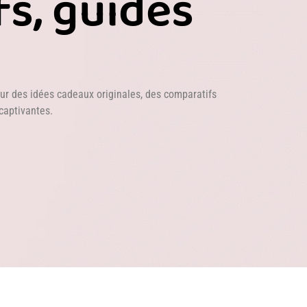
s, guides
ur des idées cadeaux originales, des comparatifs
captivantes.