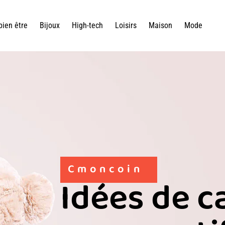
bien être
Bijoux
High-tech
Loisirs
Maison
Mode
Cmoncoin
Idées de c