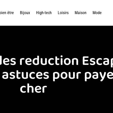
bien être
Bijoux
High-tech
Loisirs
Maison
Mode
odes reduction Esc
 astuces pour pay
cher